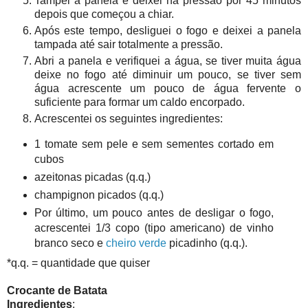
Tampei a panela e deixei na pressão por 45 minutos
depois que começou a chiar.
Após este tempo, desliguei o fogo e deixei a panela
tampada até sair totalmente a pressão.
Abri a panela e verifiquei a água, se tiver muita água
deixe no fogo até diminuir um pouco, se tiver sem
água acrescente um pouco de água fervente o
suficiente para formar um caldo encorpado.
Acrescentei os seguintes ingredientes:
1 tomate sem pele e sem sementes cortado em
cubos
azeitonas picadas (q.q.)
champignon picados (q.q.)
Por último, um pouco antes de desligar o fogo,
acrescentei 1/3 copo (tipo americano) de vinho
branco seco e
cheiro verde
picadinho (q.q.).
*q.q. = quantidade que quiser
Crocante de Batata
Ingredientes
: