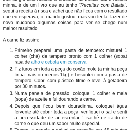
minha, é de um livro que eu tenho
“Receitas com Batata”,
segui a receita à risca e achei que não ficou com o resultado
que eu esperava, o marido gostou, mas vou tentar fazer de
novo mudando algumas coisas para ver se chego num
melhor resultado.
A carne fiz assim:
Primeiro preparei uma pasta de tempero: misturei 1
colher (chá) de tempero pronto com 1 colher (sopa)
rasa de
alho e cebola em conserva
.
Fiz furos em toda a peça do coxão mole (a minha peça
tinha mais ou menos 1kg) e besuntei com a pasta de
tempero. Cobri com plástico filme e levei à geladeira
por 30 minutos.
Numa panela de pressão, coloquei 1 colher e meia
(sopa) de azeite e fui dourando a carne.
Depois que ficou bem douradinha, coloquei água
fervente até cobrir toda a peça, verifiquei o sal e senti
a necessidade de acrescentar 1 sachê de caldo de
carne o que deu um sabor muito especial.