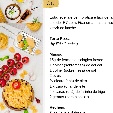
2010
Esta receita é bem prática e fácil de
site do R7.com. Fica uma massa maci
servir de lanche.
Torta Pizza
(by Edu Guedes)
Massa:
15g de fermento biológico fresco
1 colher (sobremesa) de açúcar
1 colher (sobremesa) de sal
2 ovos
¾ xícara (chá) de óleo
1 xícara (chá) de leite
4 xícaras (chá) de farinha de trigo
2 gemas (para pincelar)
Recheio:
3 lingüiças calabresas