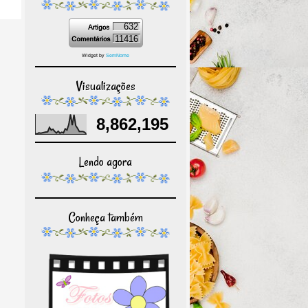
632
11416
Widget by
SemNome
Visualizações
8,862,195
Lendo agora
Conheça também