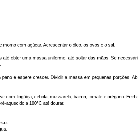
te morno com açúcar. Acrescentar o óleo, os ovos e o sal.
os até obter uma massa uniforme, até soltar das mãos. Se necessári
.
pano e espere crescer. Dividir a massa em pequenas porções. Abr
ar com lingüiça, cebola, mussarela, bacon, tomate e orégano. Fecha
ré-aquecido a 180°C até dourar.
eco.
gua.