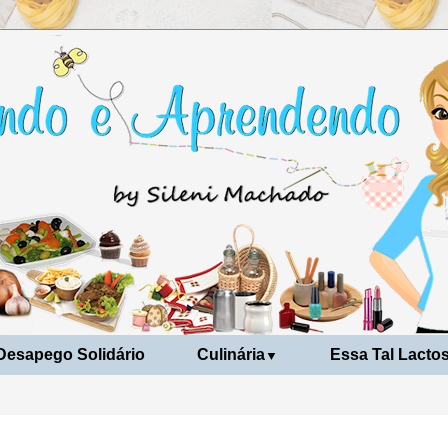
Desapego Solidário
Culinária
Essa Tal Lacto
▼