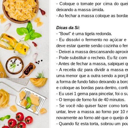
- Coloque o tomate por cima do quei
deixando a massa úmida.
- Ao fechar a massa coloque as borda
Dicas da Si:
- "Bowl" é uma tigela redonda.
- Eu dissolvi o fermento no açúcar e 
deve estar quente senão cozinha o fe
- Deixei a massa descansando aprox
- Pode substituir o recheio. Eu fiz c
- Antes de fechar a massa, salpiquei 
- A receita diz para dividir a mass
uma menor que a outra sendo a porção 
a forma de fundo falso deixando a bor
e coloque as bordas para dentro, conf
- Eu usei 1 gema para pincelar, foi o su
- O tempo de forno foi de 40 minutos.
- Se você não quiser fazer como tor
untar, leve a massa ao forno por 10 
novamente ao forno até que o queijo de
- Quando fiz esta torta, sobrou um po