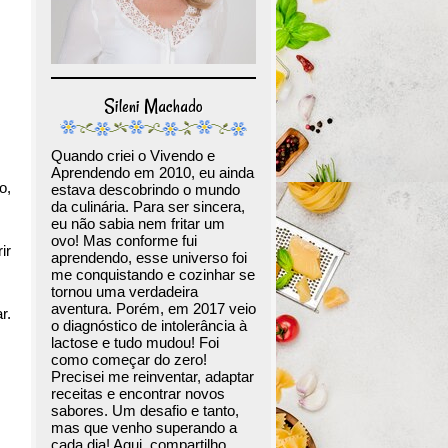
Sileni Machado
Quando criei o Vivendo e
Aprendendo em 2010, eu ainda
o,
estava descobrindo o mundo
da culinária. Para ser sincera,
eu não sabia nem fritar um
ovo! Mas conforme fui
ir
aprendendo, esse universo foi
me conquistando e cozinhar se
tornou uma verdadeira
aventura. Porém, em 2017 veio
r.
o diagnóstico de intolerância à
lactose e tudo mudou! Foi
como começar do zero!
Precisei me reinventar, adaptar
receitas e encontrar novos
sabores. Um desafio e tanto,
mas que venho superando a
cada dia! Aqui, compartilho