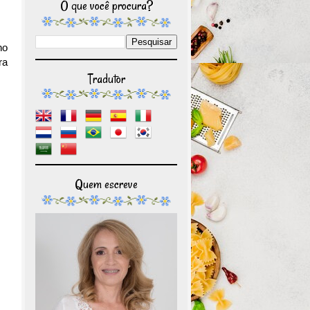
O que você procura?
no
ra
Tradutor
Quem escreve