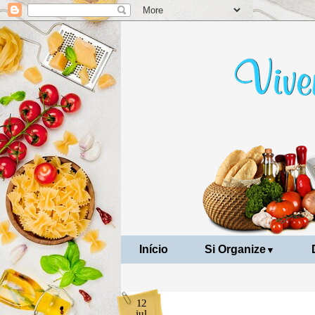
Início
Si Organize
▼
12
jul