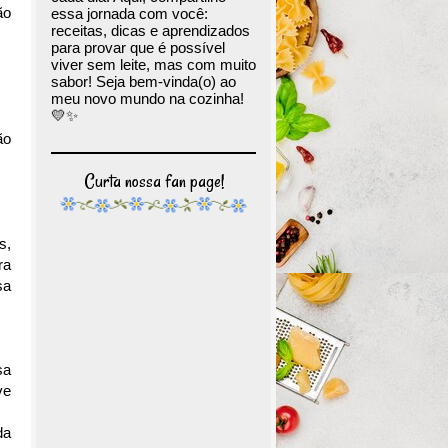
ão
essa jornada com você:
receitas, dicas e aprendizados
para provar que é possível
viver sem leite, mas com muito
sabor! Seja bem-vinda(o) ao
meu novo mundo na cozinha!
💛✨
ão
Curta nossa fan page!
s,
ra
sa
sa
ve
da